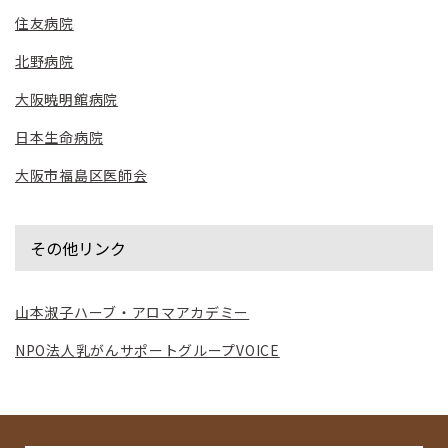
住友病院
北野病院
大阪暁明館病院
日本生命病院
大阪市福島区医師会
その他リンク
山本淑子ハーブ・アロマアカデミー
NPO法人乳がんサポートグループVOICE